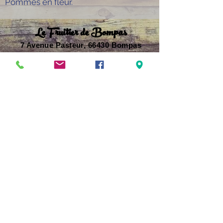
Pommes en fleur.
Le
Fruitier
de Bompas
7 Avenue Pasteur, 66430 Bompas
Tel :
04.68.63.37.66
Mail :
didierserrat1966@gmail.com
Horaires du Magasin
Lundi au Vendredi :
8H à 12H30
16H à 19H30
Samedi matin :
8H à 12H30
Samedi
après-midi et
Dimanche
FERMÉ
Crée et gérer par :
Haka Informatique